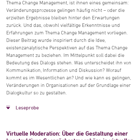
Thema Change Management, ist ihnen eines gemeinsam:
Veränderungsprozesse gelingen häufig nicht – oder die
2001 bis 2008
erzielten Ergebnisse bleiben hinter den Erwartungen
Führungskraft für Personal- und Organisationsentwicklung
zurück. Und das, obwohl vielfältige Erkenntnisse und
bei der Airbus Gruppe in Deutschland und Spanien. In
Erfahrungen zum Thema Change Management vorliegen.
diesem Zusammenhang u.a. Verantwortung der
Dieser Beitrag wurde inspiriert durch die Idee,
internationalen Führungskräfteentwicklung in Hamburg
existenzanalytische Perspektiven auf das Thema Change
sowie des Change Managements der A400M Produktion in
Management zu beziehen. Im Mittelpunkt soll dabei die
Sevilla
Bedeutung des Dialogs stehen. Was unterscheidet ihn von
Kommunikation, Information und Diskussion? Worauf
kommt es im Wesentlichen an? Und wie kann es gelingen,
Veränderungen in Organisationen auf der Grundlage einer
Dialogkultur so zu gestalten.
Leseprobe
Aus- und Weiterbildung
Promotion im Rahmen interkultureller Forschungen, Dr.
Virtuelle Moderation: Über die Gestaltung einer
rer. pol., Oldenburg und Santiago de Chile