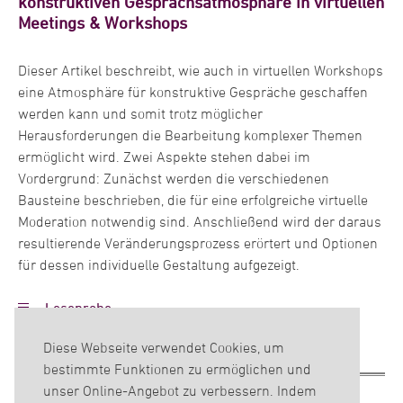
konstruktiven Gesprächsatmosphäre in virtuellen
Meetings & Workshops
Studium der Wirtschaftswissenschaften, Berufs- und
Dieser Artikel beschreibt, wie auch in virtuellen Workshops
Wirtschaftspädagogik und Germanistik, Oldenburg und
eine Atmosphäre für konstruktive Gespräche geschaffen
Singapur
werden kann und somit trotz möglicher
Herausforderungen die Bearbeitung komplexer Themen
ermöglicht wird. Zwei Aspekte stehen dabei im
Ausbildung zur Verlagskauffrau bei der Nordwest Zeitung,
Vordergrund: Zunächst werden die verschiedenen
Oldenburg
Bausteine beschrieben, die für eine erfolgreiche virtuelle
Moderation notwendig sind. Anschließend wird der daraus
resultierende Veränderungsprozess erörtert und Optionen
Abitur am Gymnasium Ulricianum Aurich
für dessen individuelle Gestaltung aufgezeigt.
Leseprobe
Diese Webseite verwendet Cookies, um
bestimmte Funktionen zu ermöglichen und
unser Online-Angebot zu verbessern. Indem