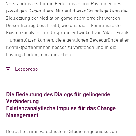
Berufliche Stationen
Verständnisses für die Bedürfnisse und Positionen des
jeweiligen Gegenübers. Nur auf dieser Grundlage kann die
Zielsetzung der Mediation gemeinsam erreicht werden.
Seit 2022
Dieser Beitrag beschreibt, wie uns die Erkenntnisse der
Professorin für Organisationspsychologie und Change
Existenzanalyse – im Ursprung entwickelt von Viktor Frankl
Management an der Hochschule Fresenius Hamburg
– unterstützen können, die eigentlichen Beweggründe aller
Konfliktpartner:innen besser zu verstehen und in die
Lösungsfindung einzubeziehen.
Seit 2008
Freiberufliche Beraterin für Unternehmensentwicklung
Leseprobe
und Change Management
Die Bedeutung des Dialogs für gelingende
Seit 2008
Veränderung
Lehrbeauftragte der Friedrich-Schiller-Universität Jena für
Existenzanalytische Impulse für das Change
interkulturelle Wirtschaftskommunikation und
Management
Organisationsentwicklung sowie Gastdozentin an weiteren
Hochschulen
Betrachtet man verschiedene Studienergebnisse zum