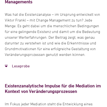
Organisationen im Rahmen von Veränderungsprozessen.
Managements
Dabei ermöglicht mir meine eigene internationale
berufliche Laufbahn in einem weltweit agierenden Konzern
Was hat die Existenzanalyse – im Ursprung entwickelt von
ein tiefes Verständnis für die Strukturen und Prozesse
Viktor Frankl – mit Change Management zu tun? Jede
meiner Klienten.
Menge: Es geht dabei um die menschlichen Bedingungen
für eine gelingende Existenz und damit um die Bedeutung
Meine große berufliche Leidenschaft gilt der Verbindung
unserer Werterfahrungen. Der Beitrag zeigt, was genau
von Wissenschaft und unternehmerischer Praxis. Aus
darunter zu verstehen ist und wie die Erkenntnisse und
meiner Sicht sichert nur sie den Erfolg von Organisationen.
Grundmotivationen für eine erfolgreiche Gestaltung von
Als Professorin für Organisationspsychologie & Change
Veränderungsprozessen genutzt werden können.
Management unterrichte ich an der Hochschule Fresenius
in Hamburg sowie als Lehrbeauftragte an der Friedrich-
Leseprobe
Schiller-Universität Jena. Der Dialog mit den Studierenden
ist für mich eine große Bereicherung.
Existenzanalytische Impulse für die Mediation im
Kontext von Veränderungsprozessen
Im Fokus jeder Mediation steht die Entwicklung eines